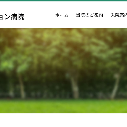
ホーム
当院のご案内
入院案
回復期リハとは
面会・お見舞いの方
薬剤科
当院での取組み
医療連携室
テーション科
福利厚生
病院機能評価の