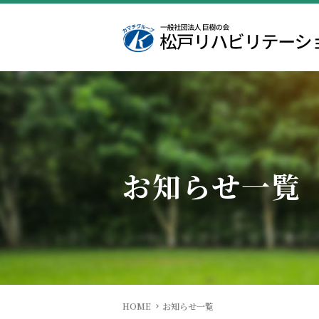
院長挨拶
入院のご案内
医局
病院概要
相談窓口
看護部
学会発表・オプトアウト
栄養科
実績紹介
リハビリ
お知らせ一覧
HOME
お知らせ一覧