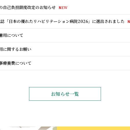
の自己負担限度改定のお知らせ
NEW
を開催しました
ーション科】「PT・OT・ST」病院見学会のご案内 (8月／9月)
NEW
NEW
eek誌「日本の優れたリハビリテーション病院2026」に選出されました
の自己負担限度改定のお知らせ
「看護師・看護補助者大募集」病院見学会のご案内 (8月)
NEW
NEW
着用について
eek誌「日本の優れたリハビリテーション病院2026」に選出されました
ーション科】「PT・OT・ST」病院見学会のご案内 (7月／8月)
用に関するお願い
着用について
ーション科】「PT・OT・ST」病院見学会のご案内 (6月／7月)
事療養費について
師リフレッシュ研修を行いました
「看護師・看護補助者大募集」病院見学会のご案内 (6月)
お知らせ一覧