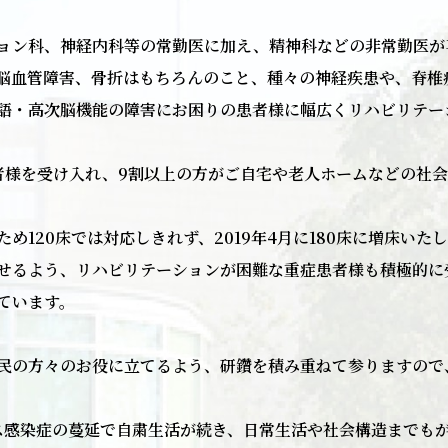
ョン科、神経内科等の常勤医に加え、精神科などの非常勤医が
脳血管障害、骨折はもちろんのこと、種々の神経疾患や、脊椎
語・高次脳機能の障害にお困りの患者様に幅広くリハビリテー
患者様を受け入れ、9割以上の方がご自宅や老人ホームなどの社
め120床では対応しきれず、2019年4月に180床に増床い
せるよう、リハビリテーションが困難な重症患者様も積極的に
ています。
民の方々のお役に立てるよう、研鑽を積み重ねて参りますので
ルス感染症の蔓延で自粛生活が続き、日常生活や社会構造までも