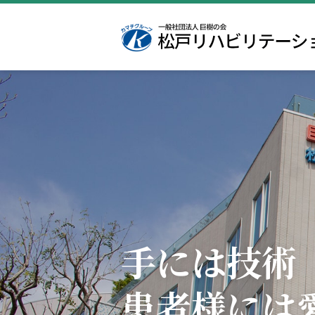
院長挨拶
入院のご案内
医局
病院概要
相談窓口
看護部
学会発表・オプトアウト
栄養科
実績紹介
リハビリ
手には技術
患者様には