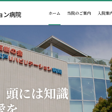
ホーム
当院のご案内
入院案
回復期リハとは
面会・お見舞いの方
薬剤科
当院での取組み
医療連携室
テーション科
福利厚生
病院機能評価の
 頭には知識
愛を