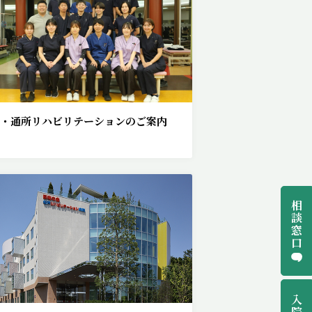
・通所リハビリテーションのご案内
相
談
窓
口
入
院