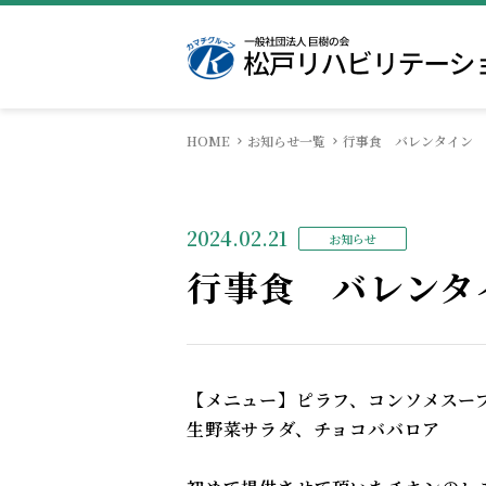
HOME
お知らせ一覧
行事食 バレンタイン
院長挨拶
入院のご案内
医局
病院概要
相談窓口
看護部
学会発表・オプトアウト
栄養科
実績紹介
リハビリ
2024.02.21
お知らせ
行事食 バレンタ
【メニュー】ピラフ、コンソメスー
生野菜サラダ、チョコババロア