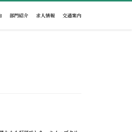
内
部門紹介
求人情報
交通案内
広報物
医事課
認定
掲示事項