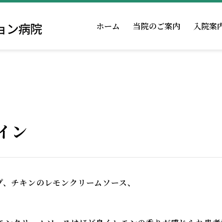
ホーム
当院のご案内
入院案
回復期リハとは
面会・お見舞いの方
薬剤科
当院での取組み
医療連携室
テーション科
福利厚生
病院機能評価の
イン
プ、チキンのレモンクリームソース、