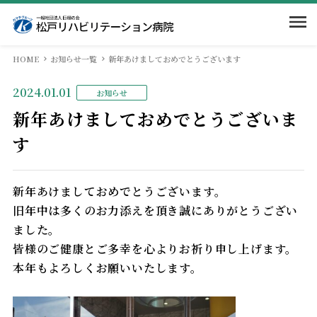
HOME
お知らせ一覧
新年あけましておめでとうございます
ホーム
2024.01.01
お知らせ
当院のご案内
新年あけましておめでとうございま
す
入院案内
院長挨拶
新年あけましておめでとうございます。
病院概要
部門紹介
入院のご案内
旧年中は多くのお力添えを頂き誠にありがとうござい
ました。
回復期リハとは
相談窓口
求人情報
医局
皆様のご健康とご多幸を心よりお祈り申し上げます。
本年もよろしくお願いいたします。
当院での取組み
面会・お見舞いの方
看護部
交通案内