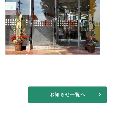
広報物
薬剤科
学会発表・オプトアウト
医療連携室
実績紹介
医事課
福利厚生
栄養科
病院機能評価の認定
リハビリテーション科
掲示事項
お知らせ一覧へ