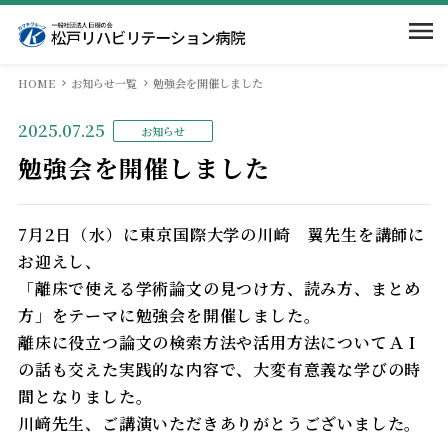
HOME
お知らせ一覧
勉強会を開催しました
ホーム
2025.07.25
お知らせ
当院のご案内
勉強会を開催しました
入院案内
院長挨拶
7月2日（水）に東京国際大学の川崎 翼先生を講師に
お迎えし、
病院概要
部門紹介
入院のご案内
「離床で使える学術論文の見つけ方、読み方、まとめ
方」をテーマに勉強会を開催しました。
回復期リハとは
相談窓口
求人情報
医局
離床に役立つ論文の検索方法や活用方法についてＡＩ
の話も交えた実践的な内容で、大変有意義な学びの時
当院での取組み
面会・お見舞いの方
間となりました。
看護部
交通案内
川﨑先生、ご講演いただきありがとうございました。