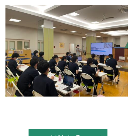
広報物
薬剤科
学会発表・オプトアウト
医療連携室
実績紹介
医事課
福利厚生
栄養科
病院機能評価の認定
リハビリテーション科
掲示事項