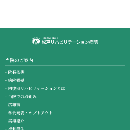
広報物
薬剤科
学会発表・オプトアウト
医療連携室
実績紹介
医事課
福利厚生
栄養科
当院のご案内
病院機能評価の認定
リハビリテーション科
院長挨拶
病院概要
掲示事項
回復期リハビリテーションとは
当院での取組み
広報物
学会発表・オプトアウト
実績紹介
福利厚生