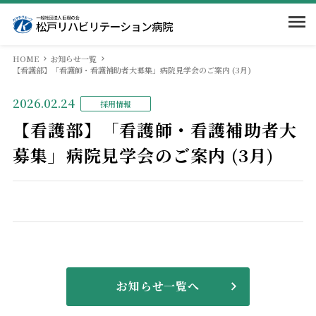
HOME
お知らせ一覧
ホーム
【看護部】「看護師・看護補助者大募集」病院見学会のご案内 (3月)
2026.02.24
採用情報
当院のご案内
【看護部】「看護師・看護補助者大
募集」病院見学会のご案内 (3月)
入院案内
院長挨拶
病院概要
部門紹介
入院のご案内
回復期リハとは
相談窓口
求人情報
医局
当院での取組み
面会・お見舞いの方
看護部
交通案内
お知らせ一覧へ